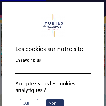
Les cookies sur notre site.
En savoir plus
Travaux d'assainissement
Acceptez-vous les cookies
VIE MUNICIPALE
Ressources documentaires
>
>
>
analytiques ?
L'ancienne et la nouvelle mairie
Oui
Non