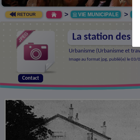
>
>
VIE MUNICIPALE
R
RETOUR
La station des 
Urbanisme (
Urbanisme et tra
Image au format jpg, publié(e) le 03/
Contact