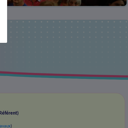
rs
Référent)
ravaux
)