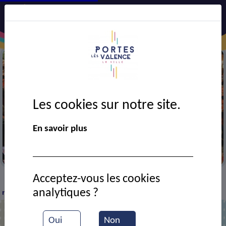
Les cookies sur notre site.
En savoir plus
Portes en fête
Acceptez-vous les cookies
VIE MUNICIPALE
Ressources documentaires
La
>
>
>
analytiques ?
route principale
Oui
Non