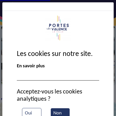
Les cookies sur notre site.
En savoir plus
Mairie
Acceptez-vous les cookies
VIE MUNICIPALE
Ressources documentaires
La
>
>
>
analytiques ?
résidence La Renaissance inaugurée
Oui
Non