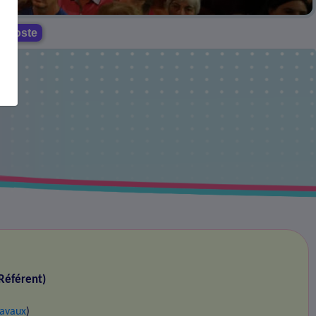
la poste
Référent)
ravaux
)