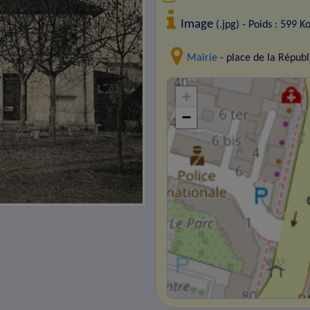
Image
(.jpg) - Poids : 599 K
Mairie
- place de la Répu
+
−