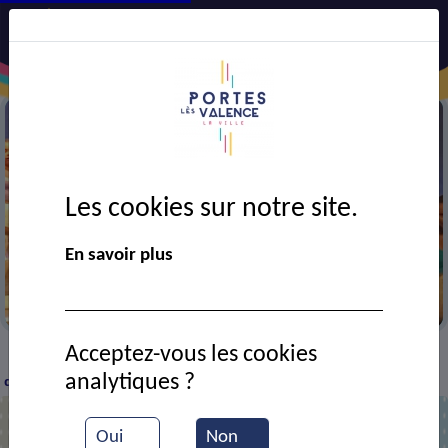
Les cookies sur notre site.
En savoir plus
La danse de Laëti
Acceptez-vous les cookies
VIE MUNICIPALE
Ressources documentaires
La
>
>
>
analytiques ?
danse de Laeti
Oui
Non