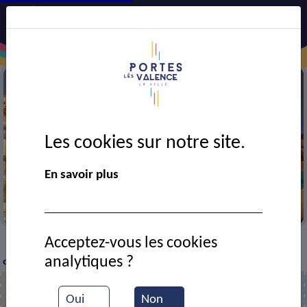
Les cookies sur notre site.
En savoir plus
La danse de Laëti
Acceptez-vous les cookies
VIE MUNICIPALE
Ressources documentaires
La
>
>
>
analytiques ?
danse de Laëti
Oui
Non