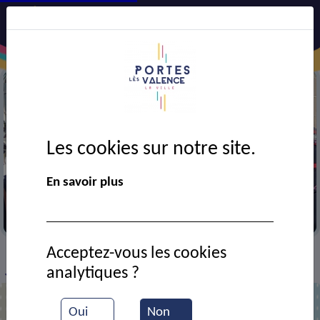
Les cookies sur notre site.
En savoir plus
Hommage aux pompiers disparus
Acceptez-vous les cookies
VIE MUNICIPALE
Ressources documentaires
>
>
>
analytiques ?
Journée nationale des Sapeurs-pompiers
Oui
Non