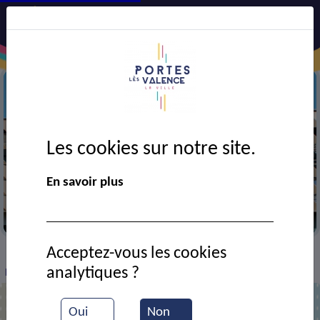
Les cookies sur notre site.
En savoir plus
Complexe sportif
Acceptez-vous les cookies
VIE MUNICIPALE
Ressources documentaires
>
>
>
analytiques ?
Inauguration du Complexe sportif
Oui
Non