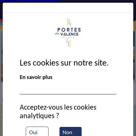
Les cookies sur notre site.
Semaine bleue
En savoir plus
VIE MUNICIPALE
Ressources documentaires
>
>
>
Inauguration de l'école A. France
Acceptez-vous les cookies
analytiques ?
Inauguration de l'école A. France
Oui
Non