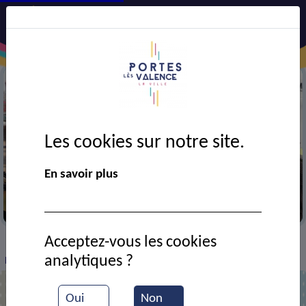
Les cookies sur notre site.
En savoir plus
Propreté urbaine
Acceptez-vous les cookies
VIE MUNICIPALE
Ressources documentaires
>
>
>
analytiques ?
Inauguration de la salle G Brassens
Oui
Non