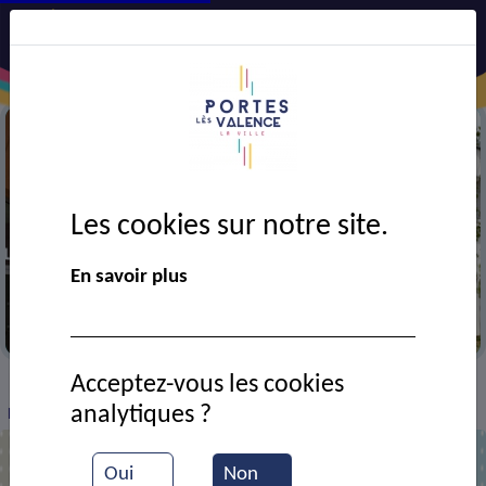
Les cookies sur notre site.
En savoir plus
Maison des solidarités
Acceptez-vous les cookies
VIE MUNICIPALE
Ressources documentaires
>
>
>
analytiques ?
Inauguration de la maison des solidarités
Oui
Non