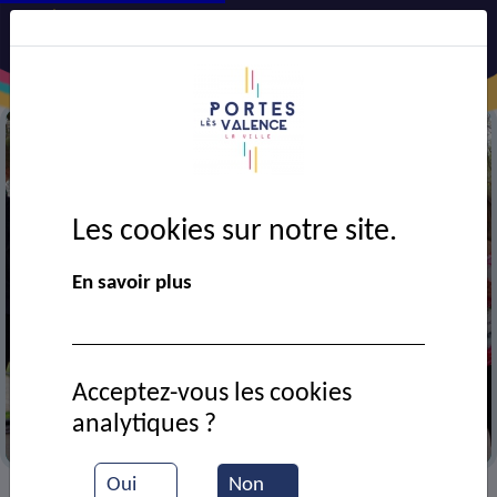
Les cookies sur notre site.
En savoir plus
Acceptez-vous les cookies
analytiques ?
Journée famille
Oui
Non
VIE MUNICIPALE
Ressources documentaires
>
>
>