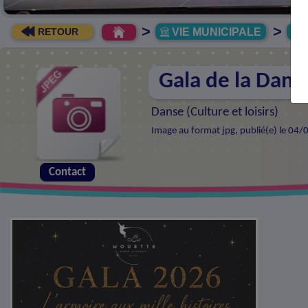
>
>
VIE MUNICIPALE
R
RETOUR
Gala de la Dans
Danse (
Culture et loisirs
)
Image au format jpg, publié(e) le 04/
Contact