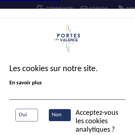
CONNEXION
AGENDA
NE
CADRE DE VIE
SPORT ET 
IE MUNICIPALE
Les cookies sur notre site.
En savoir plus
Acceptez-vous
Oui
Non
les cookies
Gala de danse de LAETI
analytiques ?