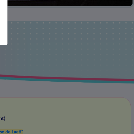
ti
nt)
se de Laeti"