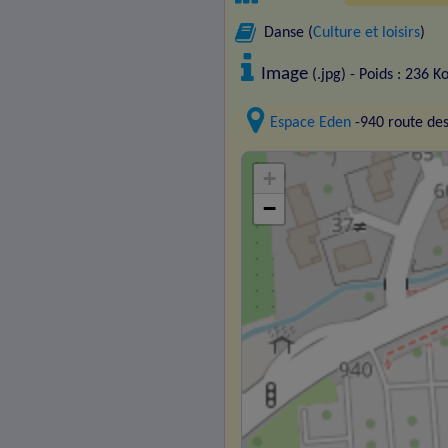
Danse (
Culture et loisirs
)
Image
(.jpg) - Poids : 236 K
Espace Eden
-940 route de
+
−