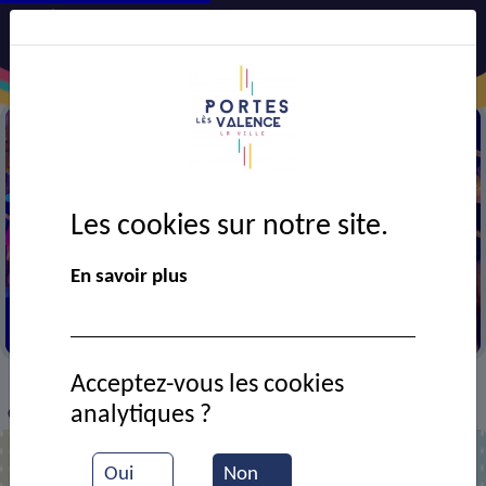
Les cookies sur notre site.
En savoir plus
Gala de la Mouette
Acceptez-vous les cookies
VIE MUNICIPALE
Ressources documentaires
>
>
>
analytiques ?
Gala de danse de la Mouette
Oui
Non