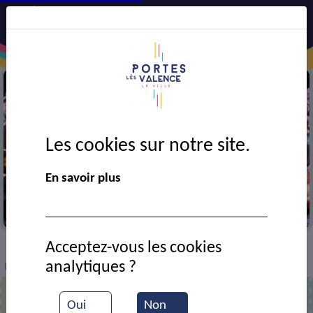
Les cookies sur notre site.
En savoir plus
Trophée des sports
Acceptez-vous les cookies
VIE MUNICIPALE
Ressources documentaires
>
>
>
analytiques ?
Forum des associations
Oui
Non