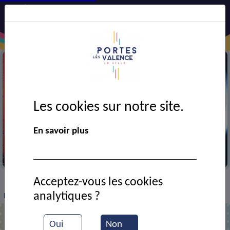
Les cookies sur notre site.
En savoir plus
Salon du vin
Acceptez-vous les cookies
VIE MUNICIPALE
Ressources documentaires
>
>
>
analytiques ?
Foire lors des fêtes de mai
Oui
Non