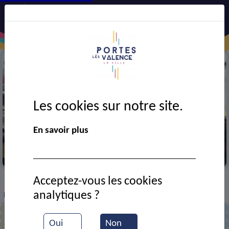
Les cookies sur notre site.
En savoir plus
Propreté urbaine
Acceptez-vous les cookies
VIE MUNICIPALE
Ressources documentaires
>
>
>
analytiques ?
Fleurissement de la ville
Oui
Non