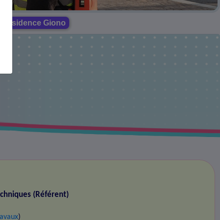
la résidence Giono
echniques (Référent)
ravaux
)