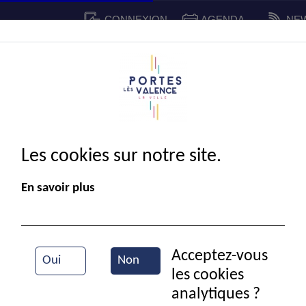
CONNEXION
AGENDA
NE
CADRE DE VIE
SPORT ET 
IE MUNICIPALE
Les cookies sur notre site.
En savoir plus
Acceptez-vous
Oui
Non
les cookies
Propreté urbaine
analytiques ?