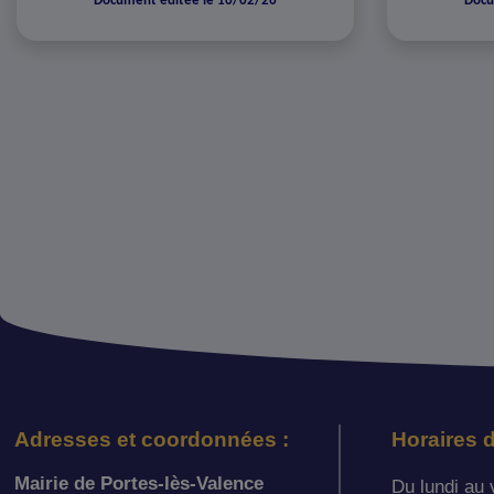
Document éditée le 16/02/26
Docu
Adresses et coordonnées :
Horaires d
Mairie de Portes-lès-Valence
Du lundi au 