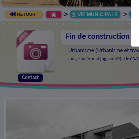
>
>
VIE MUNICIPALE
R
RETOUR
Fin de construction d
Urbanisme (
Urbanisme et tra
Image au format jpg, publié(e) le 03/
Contact