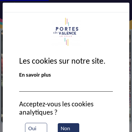
Les cookies sur notre site.
En savoir plus
Acceptez-vous les cookies
analytiques ?
Au corso
Oui
Non
VIE MUNICIPALE
Ressources documentaires
>
>
>