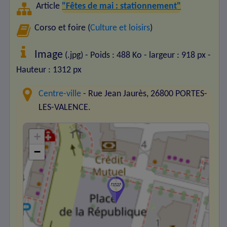
Article
"Fêtes de mai : stationnement"
Corso et foire (
Culture et loisirs
)
Image
(.jpg) - Poids : 488 Ko
- largeur : 918 px
-
Hauteur : 1312 px
Centre-ville
- Rue Jean Jaurès, 26800 PORTES-
LES-VALENCE.
+
−