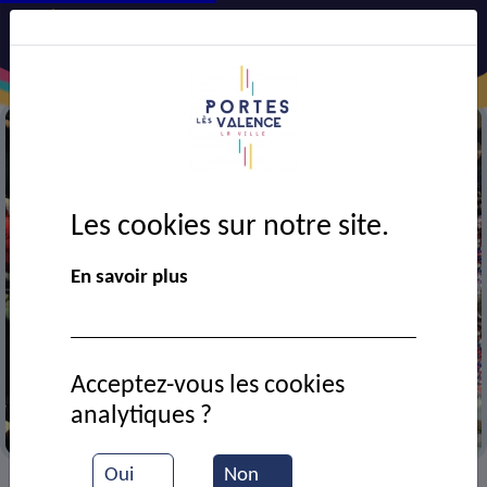
Les cookies sur notre site.
En savoir plus
Acceptez-vous les cookies
analytiques ?
Au corso
Oui
Non
VIE MUNICIPALE
Ressources documentaires
>
>
>