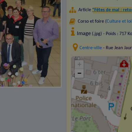
Article
"Fêtes de mai : ret
Corso et foire (
Culture et loi
Image
(.jpg) - Poids : 717 K
Centre-ville
- Rue Jean Jau
+
−