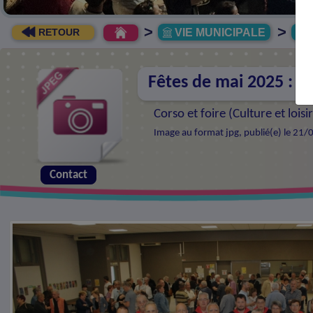
>
>
VIE MUNICIPALE
R
RETOUR
Fêtes de mai 2025 : r
Corso et foire (
Culture et loisi
Image au format jpg, publié(e) le 21/
Contact