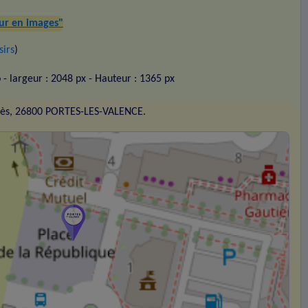
our en images"
sirs
)
o
- largeur : 2048 px
- Hauteur : 1365 px
rès, 26800 PORTES-LES-VALENCE.