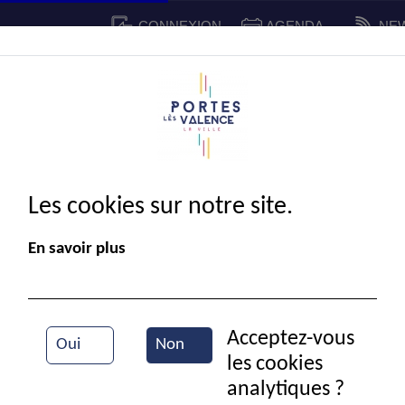
CONNEXION
AGENDA
NE
CADRE DE VIE
SPORT ET 
IE MUNICIPALE
Les cookies sur notre site.
En savoir plus
Acceptez-vous
Oui
Non
les cookies
Au corso
analytiques ?