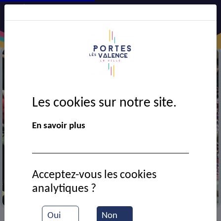
Les cookies sur notre site.
En savoir plus
Acceptez-vous les cookies
analytiques ?
Au corso
Oui
Non
VIE MUNICIPALE
Ressources documentaires
>
>
>