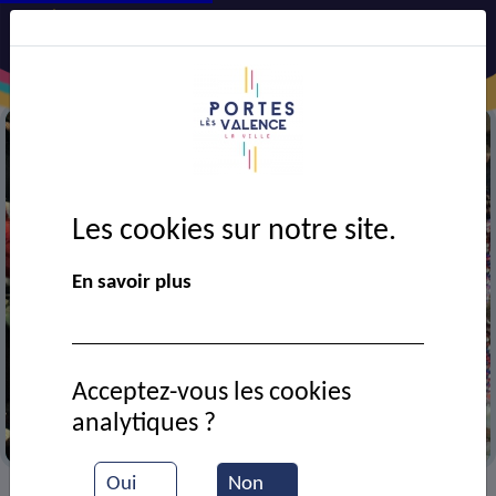
Les cookies sur notre site.
En savoir plus
Acceptez-vous les cookies
analytiques ?
Au corso
Oui
Non
VIE MUNICIPALE
Ressources documentaires
>
>
>