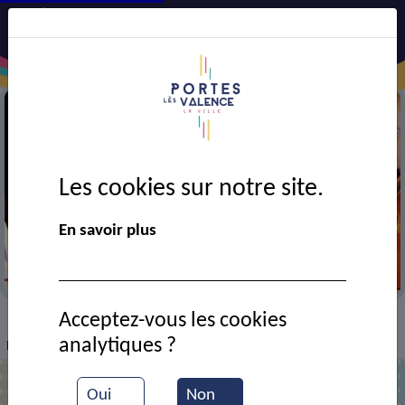
Les cookies sur notre site.
En savoir plus
Ecole de musique
Acceptez-vous les cookies
VIE MUNICIPALE
Ressources documentaires
>
>
>
analytiques ?
Fête du centre culturel
Oui
Non