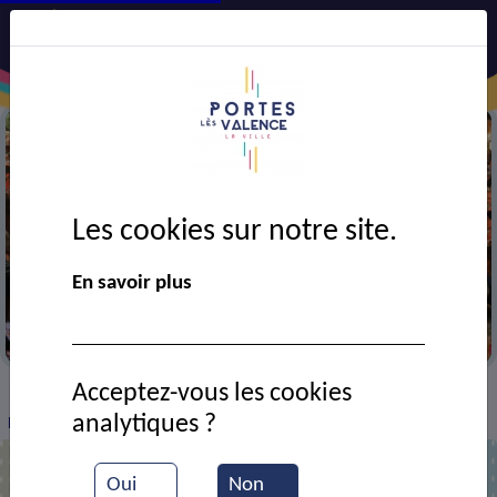
Les cookies sur notre site.
En savoir plus
Portes en fête
Acceptez-vous les cookies
VIE MUNICIPALE
Ressources documentaires
>
>
>
analytiques ?
Fête des Allobroges
Oui
Non