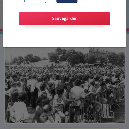
Fête des Allobroges
Sauvegarder