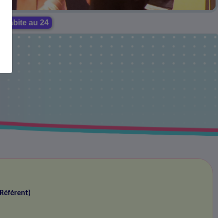
n habite au 24
(Référent)