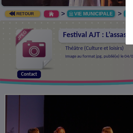
>
>
VIE MUNICIPALE
R
RETOUR
Festival AJT : L’assass
Théâtre (
Culture et loisirs
)
Image au format jpg, publié(e) le 04/
Contact