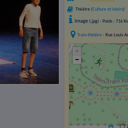
Théâtre (
Culture et loisirs
)
Image
(.jpg) - Poids : 716 K
Train-théâtre
- Rue Louis 
+
−