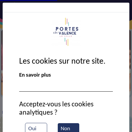
Les cookies sur notre site.
En savoir plus
Festival AJT
Acceptez-vous les cookies
VIE MUNICIPALE
Ressources documentaires
>
>
>
analytiques ?
Festival AJT
Oui
Non