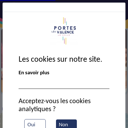
Les cookies sur notre site.
En savoir plus
Festival AJT
Acceptez-vous les cookies
VIE MUNICIPALE
Ressources documentaires
>
>
>
analytiques ?
Festival AJT 2017
Oui
Non