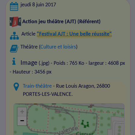
jeudi 8 juin 2017
Action jeu théâtre (AJT)
(Référent)
Article
"Festival AJT : Une belle réussite"
Théâtre (
Culture et loisirs
)
Image
(.jpg) - Poids : 765 Ko
- largeur : 4608 px
- Hauteur : 3456 px
Train-théâtre
- Rue Louis Aragon, 26800
PORTES-LES-VALENCE.
+
−