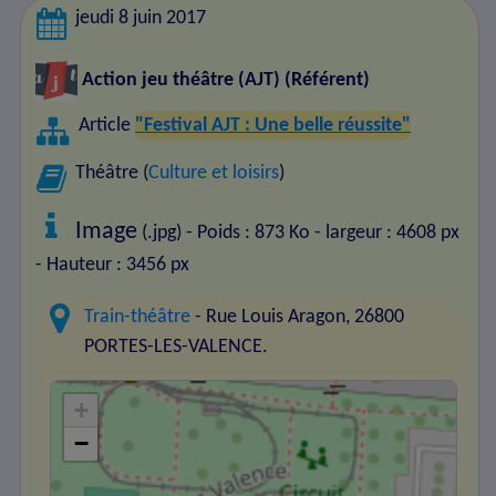
jeudi 8 juin 2017
Action jeu théâtre (AJT)
(Référent)
Article
"Festival AJT : Une belle réussite"
Théâtre (
Culture et loisirs
)
Image
(.jpg) - Poids : 873 Ko
- largeur : 4608 px
- Hauteur : 3456 px
Train-théâtre
- Rue Louis Aragon, 26800
PORTES-LES-VALENCE.
+
−