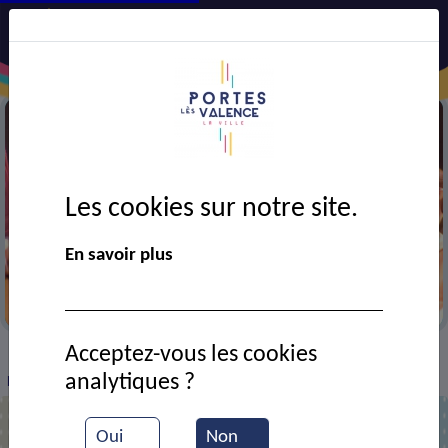
Les cookies sur notre site.
En savoir plus
Festival AJT
Acceptez-vous les cookies
VIE MUNICIPALE
Ressources documentaires
>
>
>
analytiques ?
Festival AJT 2017
Oui
Non