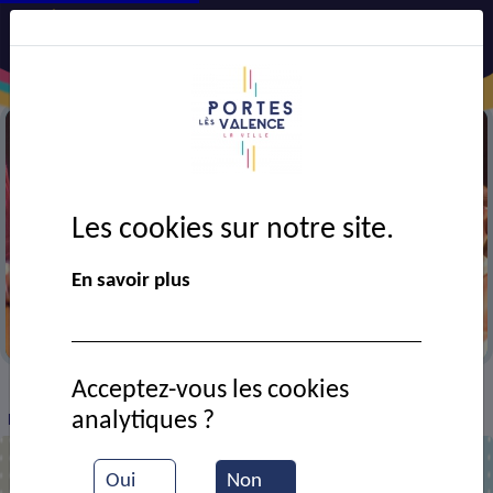
Les cookies sur notre site.
En savoir plus
Festival AJT
Acceptez-vous les cookies
VIE MUNICIPALE
Ressources documentaires
>
>
>
analytiques ?
Festival AJT
Oui
Non