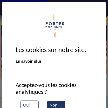
Les cookies sur notre site.
En savoir plus
Festival AJT
Acceptez-vous les cookies
VIE MUNICIPALE
Ressources documentaires
>
>
>
analytiques ?
Festival A.J.T. : groupe des enfants
Oui
Non