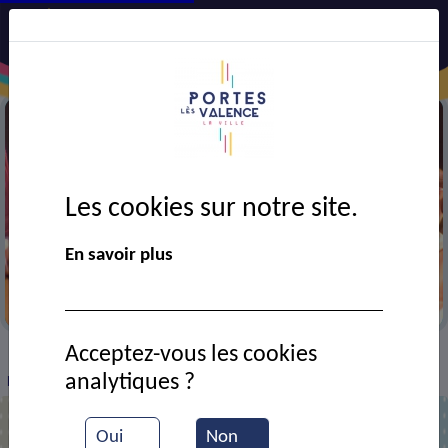
Les cookies sur notre site.
En savoir plus
Festival AJT
Acceptez-vous les cookies
VIE MUNICIPALE
Ressources documentaires
>
>
>
analytiques ?
Festival A.J.T.
Oui
Non