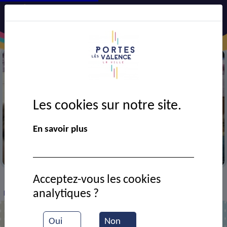
Les cookies sur notre site.
En savoir plus
Exposition de Femmes solidaires
Acceptez-vous les cookies
VIE MUNICIPALE
Ressources documentaires
>
>
>
analytiques ?
Exposition sue le sport féminin
Oui
Non