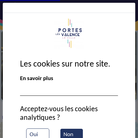
Les cookies sur notre site.
En savoir plus
Bourse autos-motos anciennes
Acceptez-vous les cookies
VIE MUNICIPALE
Ressources documentaires
>
>
>
analytiques ?
Exposition de voitures anciennes (journée du patrimoine)
Oui
Non