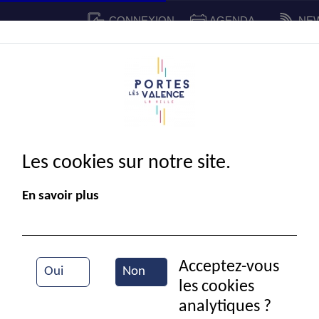
CONNEXION
AGENDA
NE
CADRE DE VIE
SPORT ET 
IE MUNICIPALE
Les cookies sur notre site.
En savoir plus
Acceptez-vous
Oui
Non
les cookies
Bourse autos-motos anciennes
analytiques ?