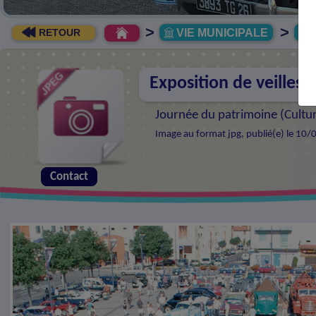
>
>
VIE MUNICIPALE
R
RETOUR
Exposition de veilles 
Journée du patrimoine (
Cultur
Image au format jpg, publié(e) le 10/
Contact