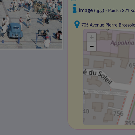
Image
(.jpg) - Poids : 321 K
705 Avenue Pierre Brossol
+
−