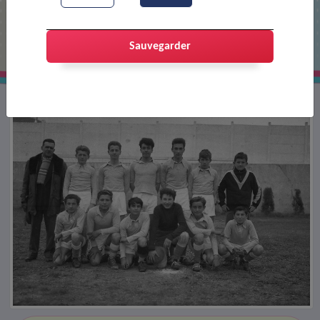
Equipe de foot portois
Sauvegarder