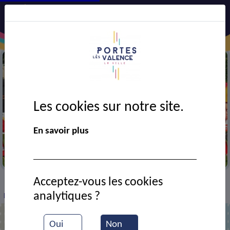
Les cookies sur notre site.
En savoir plus
Match de football
Acceptez-vous les cookies
VIE MUNICIPALE
Ressources documentaires
>
>
>
analytiques ?
Equipe de foot portois
Oui
Non