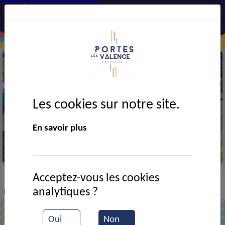
Les cookies sur notre site.
En savoir plus
La flèche sous bois
Acceptez-vous les cookies
VIE MUNICIPALE
Ressources documentaires
>
>
>
analytiques ?
Entrainement de tir à l'arc
Oui
Non