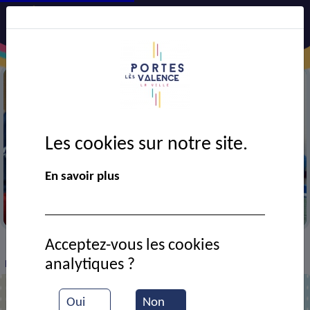
Les cookies sur notre site.
En savoir plus
Entrainement de tennis de table
Acceptez-vous les cookies
VIE MUNICIPALE
Ressources documentaires
>
>
>
analytiques ?
Entrainement de tennis de table
Oui
Non