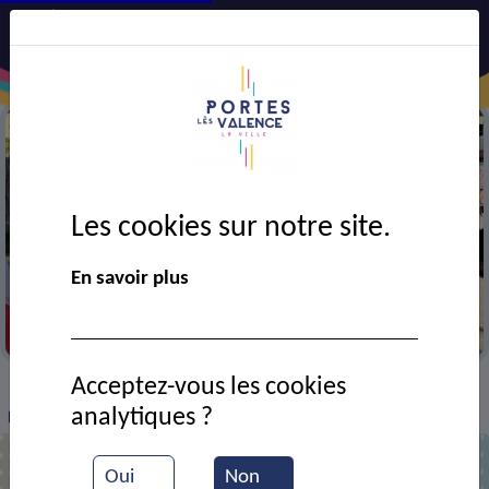
Les cookies sur notre site.
En savoir plus
Cérémonie des Tragédies des 7 et 8 juillet 1944
Acceptez-vous les cookies
VIE MUNICIPALE
Ressources documentaires
>
>
>
analytiques ?
Embellis ton quartier : les récompensés
Oui
Non