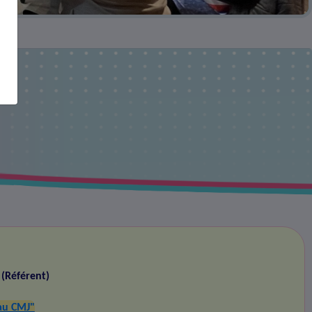
MJ
s
(Référent)
au CMJ"