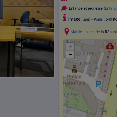
Enfance et jeunesse (
Enfance
Image
(.jpg) - Poids : 540 K
Mairie
- place de la Répu
+
−