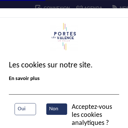
CONNEXION
AGENDA
NE
CADRE DE VIE
SPORT ET 
IE MUNICIPALE
Les cookies sur notre site.
En savoir plus
Acceptez-vous
Oui
Non
les cookies
Election du CMJ
analytiques ?