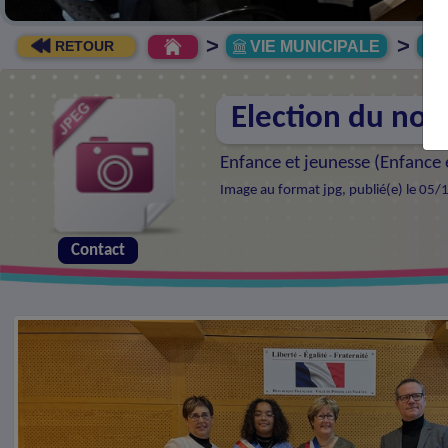
>
>
VIE MUNICIPALE
R
RETOUR
Election du no
Enfance et jeunesse (
Enfance e
Image au format jpg, publié(e) le 05/
Contact