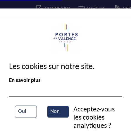
CONNEXION
AGENDA
NE
CADRE DE VIE
SPORT ET 
IE MUNICIPALE
Les cookies sur notre site.
En savoir plus
Acceptez-vous
Oui
Non
les cookies
Election du CMJ
analytiques ?