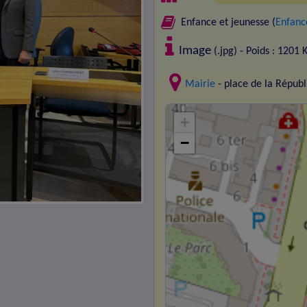
Enfance et jeunesse (
Enfance
Image
(.jpg) - Poids : 1201 
Mairie
- place de la Répu
+
−