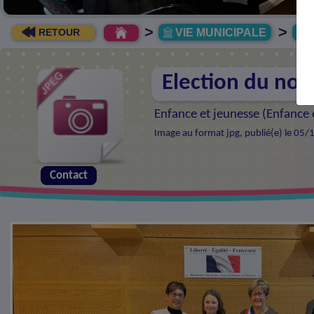
>
>
VIE MUNICIPALE
R
RETOUR
Election du no
Enfance et jeunesse (
Enfance e
Image au format jpg, publié(e) le 05/
Contact