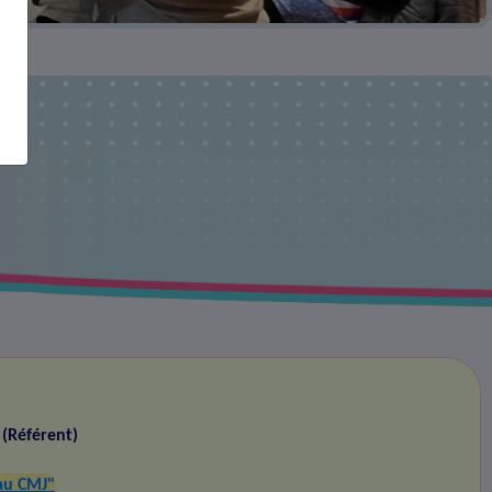
MJ
s
(Référent)
au CMJ"