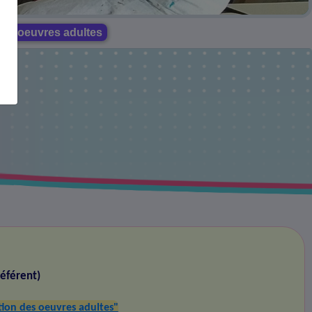
des oeuvres adultes
Référent)
ition des oeuvres adultes"