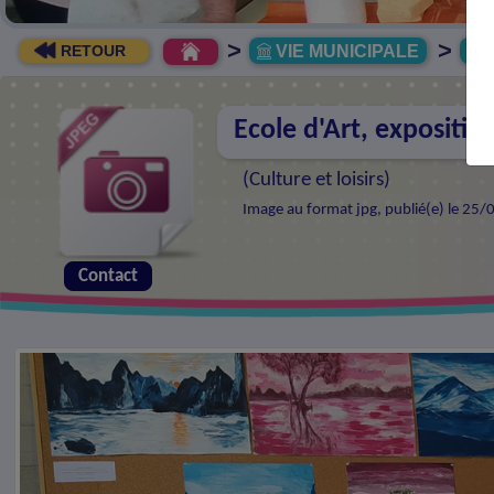
>
>
VIE MUNICIPALE
R
RETOUR
Ecole d'Art, expositio
(
Culture et loisirs
)
Image au format jpg, publié(e) le 25/
Contact