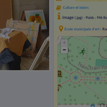
Culture et loisirs
Image
(.jpg) - Poids : 946 K
Ecole municipale d'art
- Ru
+
−