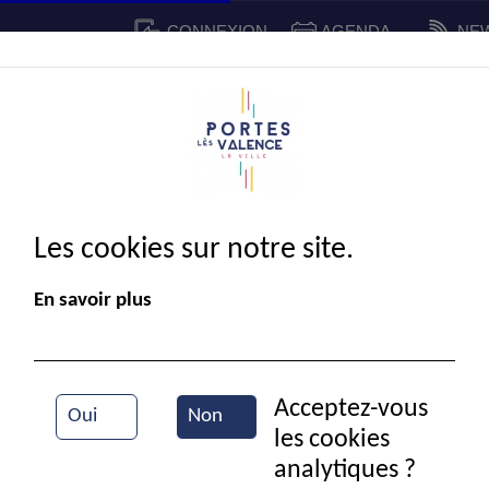
CONNEXION
AGENDA
NE
CADRE DE VIE
SPORT ET 
IE MUNICIPALE
Les cookies sur notre site.
En savoir plus
Acceptez-vous
Oui
Non
les cookies
Ecole d'art
analytiques ?