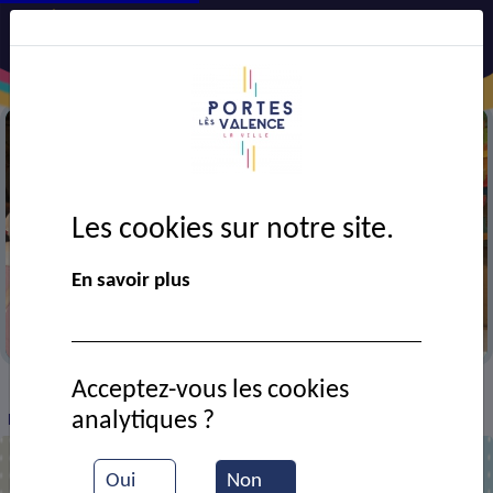
Les cookies sur notre site.
En savoir plus
Vernissage d'exposition de l'école d'art
Acceptez-vous les cookies
VIE MUNICIPALE
Ressources documentaires
>
>
>
analytiques ?
Ecole d'Art, au tour des enfants !
Oui
Non