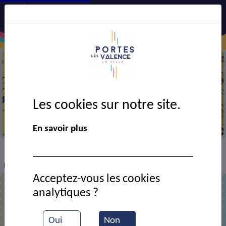
Les cookies sur notre site.
Loto
En savoir plus
VIE MUNICIPALE
Ressources documentaires
>
>
>
D’un loto à l’autre : le club Croizat
Acceptez-vous les cookies
analytiques ?
D’un loto à l’autre : le club Croizat
Oui
Non