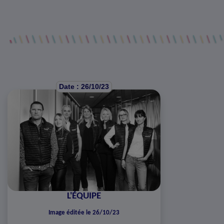
Date : 26/10/23
L'ÉQUIPE
Image éditée le 26/10/23