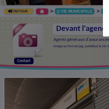
>
>
VIE MUNICIPALE
R
RETOUR
Devant l'agenc
Agents généraux d'assurances
Image au format jpg, publié(e) le 26
Contact