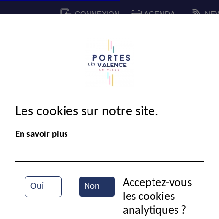
CONNEXION
AGENDA
NE
CADRE DE VIE
SPORT ET 
IE MUNICIPALE
Les cookies sur notre site.
En savoir plus
Acceptez-vous
Oui
Non
les cookies
Semaine bleue
analytiques ?