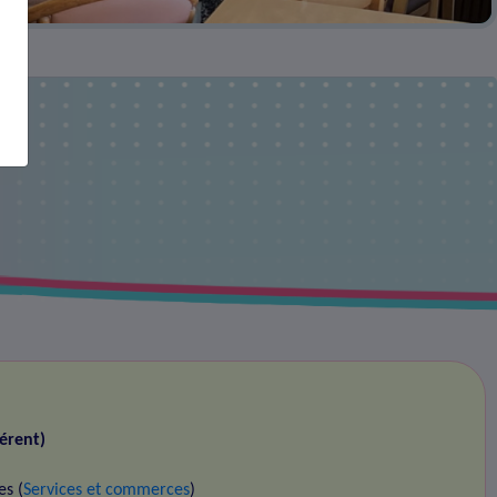
érent)
es (
Services et commerces
)