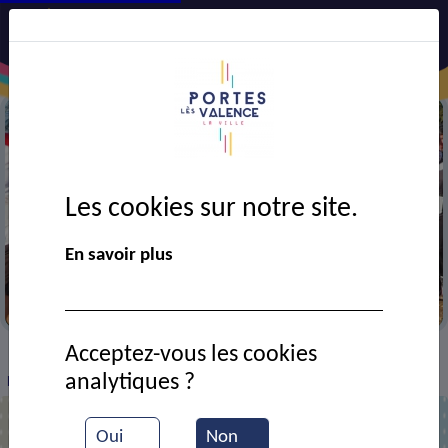
Les cookies sur notre site.
En savoir plus
Jogging club portois
Acceptez-vous les cookies
VIE MUNICIPALE
Ressources documentaires
>
>
>
analytiques ?
Dernier trail de l'année
Oui
Non