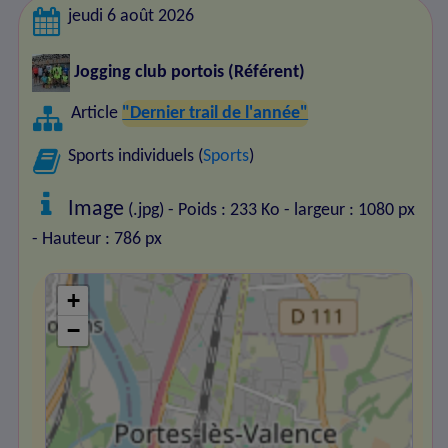
jeudi 6 août 2026
Jogging club portois
(Référent)
Article
"Dernier trail de l'année"
Sports individuels (
Sports
)
Image
(.jpg) - Poids : 233 Ko
- largeur : 1080 px
- Hauteur : 786 px
+
−