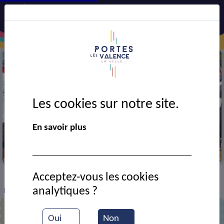
Les cookies sur notre site.
En savoir plus
Course pédestre A. Hartz
Acceptez-vous les cookies
VIE MUNICIPALE
Ressources documentaires
>
>
>
analytiques ?
Départ du challenge Alain Hartz
Oui
Non