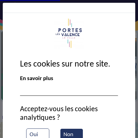
Les cookies sur notre site.
En savoir plus
Entrainement de judo
Acceptez-vous les cookies
VIE MUNICIPALE
Ressources documentaires
>
>
>
analytiques ?
Démonstration de judo
Oui
Non