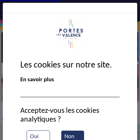
Les cookies sur notre site.
En savoir plus
Gala de la Mouette
Acceptez-vous les cookies
VIE MUNICIPALE
Ressources documentaires
>
>
>
analytiques ?
Démonstration de danse de la Mouette
Oui
Non